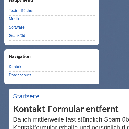
Hauptmenü
Texte, Bücher
Musik
Software
Grafik/3d
Navigation
Kontakt
Datenschutz
Startseite
Sie sind hier
Kontakt Formular entfernt
Da ich mittlerweile fast stündlich Spam ü
Kontaktformular erhalte und persönlich d