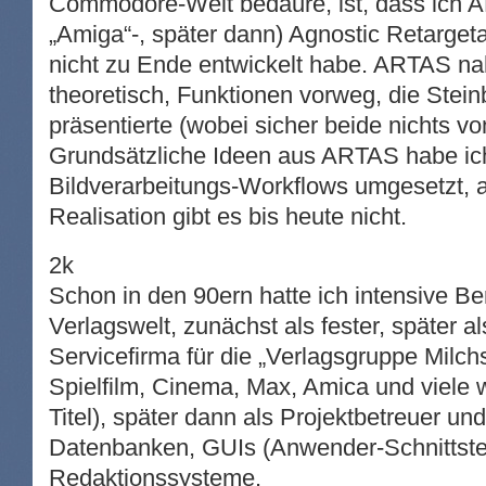
Commodore-Welt bedaure, ist, dass ich 
„Amiga“-, später dann) Agnostic Retarget
nicht zu Ende entwickelt habe. ARTAS n
theoretisch, Funktionen vorweg, die Stei
präsentierte (wobei sicher beide nichts v
Grundsätzliche Ideen aus ARTAS habe ich
Bildverarbeitungs-Workflows umgesetzt, a
Realisation gibt es bis heute nicht.
2k
Schon in den 90ern hatte ich intensive B
Verlagswelt, zunächst als fester, später als
Servicefirma für die „Verlagsgruppe Milc
Spielfilm, Cinema, Max, Amica und viele 
Titel), später dann als Projektbetreuer und
Datenbanken, GUIs (Anwender-Schnittste
Redaktionssysteme.