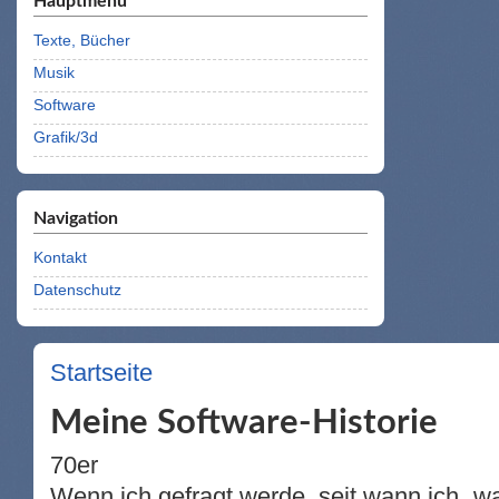
Hauptmenü
Texte, Bücher
Musik
Software
Grafik/3d
Navigation
Kontakt
Datenschutz
Startseite
Sie sind hier
Meine Software-Historie
70er
Wenn ich gefragt werde, seit wann ich „