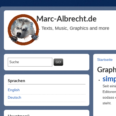
Marc-Albrecht.de
... Texts, Music, Graphics and more
Startseite
Suchformular
Sie sind
Suche
Graph
simp
Sprachen
Seit ein
English
Editore
Deutsch
sodass 
steht.