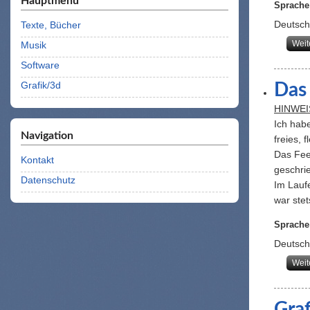
Hauptmenü
Sprache
Deutsch
Texte, Bücher
Weit
Musik
Software
Grafik/3d
Das
HINWEI
Ich habe
Navigation
freies, 
Das Fee
Kontakt
geschri
Datenschutz
Im Laufe
war ste
Sprache
Deutsch
Weit
Graf