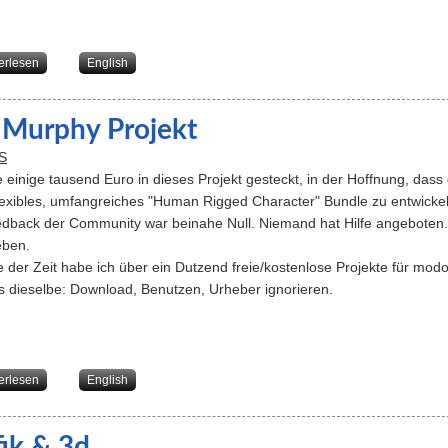
über simpleGas - ein Gas-/Rauch-/Blubb Solver für FabricEngine
erlesen
English
 Murphy Projekt
S
 einige tausend Euro in dieses Projekt gesteckt, in der Hoffnung, das
flexibles, umfangreiches "Human Rigged Character" Bundle zu entwicke
dback der Community war beinahe Null. Niemand hat Hilfe angeboten. 
eben.
 der Zeit habe ich über ein Dutzend freie/kostenlose Projekte für mod
ts dieselbe: Download, Benutzen, Urheber ignorieren.
über Das Murphy Projekt
erlesen
English
ik & 3d